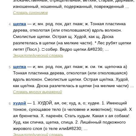
злокачественный, отрицательный; ветхий, старый, дырявый,
изношенный, ношенный, подержанный, поврежденный …
Словарь синонимов
щепка
— и; мн. род. пок, дат. пкам; ж. Тонкая пластинка
4
дерева, отколотая (или отколовшаяся) вдоль волокон.
Смолистые щепки. Острая щ. Худой, как щ. Доска
разлетелась в щепки (на мелкие части). * Лес рубят щепки
летят (Посл.). □ собир. Ведро щепки.&#8230; …
Энциклопедический словарь
щепка
— и; мн. род. пок, дат. пкам; ж. см. тж. щепочка а)
5
Тонкая пластинка дерева, отколотая (или отколовшаяся)
вдоль волокон. Смолистые щепки. Острая ще/пка. Худой,
как ще/пка. Доска разлетелась в щепки (на мелкие части) …
Словарь многих выражений
худой
— 1. ХУДОЙ, ая, ое; худ, а, о; худее. 1. Имеющий
6
тонкое, сухощавое тело (о человеке и животном); тощий. Х
ая брюнетка. Х. паренёк. Стать худым. Какая х ая собака!
Худ, как спичка, щепка, спица. 2. Лишённый подкожного
жирового слоя (о теле или&#8230; …
Энциклопедический словарь