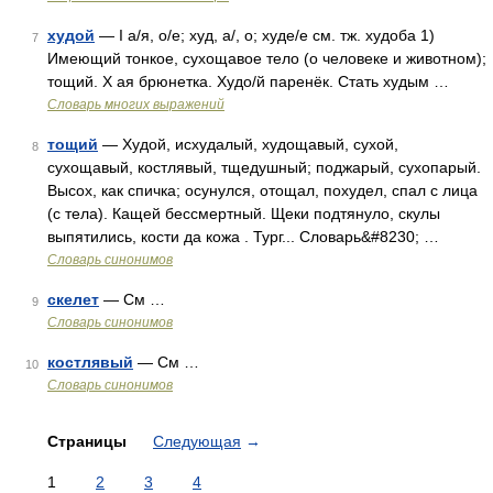
худой
— I а/я, о/е; худ, а/, о; худе/е см. тж. худоба 1)
7
Имеющий тонкое, сухощавое тело (о человеке и животном);
тощий. Х ая брюнетка. Худо/й паренёк. Стать худым …
Словарь многих выражений
тощий
— Худой, исхудалый, худощавый, сухой,
8
сухощавый, костлявый, тщедушный; поджарый, сухопарый.
Высох, как спичка; осунулся, отощал, похудел, спал с лица
(с тела). Кащей бессмертный. Щеки подтянуло, скулы
выпятились, кости да кожа . Тург... Словарь&#8230; …
Словарь синонимов
скелет
— См …
9
Словарь синонимов
костлявый
— См …
10
Словарь синонимов
Страницы
Следующая
→
1
2
3
4