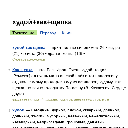
худой+как+щепка
Толкование
Перевод
Книги
худой как щепка
— прил., кол во синонимов: 26 • выдра
1
(21) • глиста (30) • драная кошка (16) • …
Словарь синонимов
Как щепка
— кто. Разг. Ирон. Очень худой, тощий.
2
[Ремизов] ел очень мало он свой паёк и тот наполовину
отдавал самому прожорливому из офицеров, худому, как
щепка, но вечно голодному Погосяну (Э. Казакевич. Сердце
друга) …
Фразеологический словарь русского литературного языка
худой
— Негодный, дурной, плохой, скверный, дрянной,
3
дрянный, жалкий, мусорный, неважный, нежелательный,
незавидный, неприглядный, грошовый, дешевый,